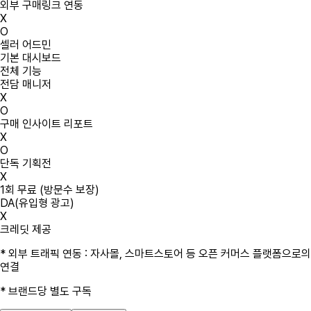
외부 구매링크 연동
X
O
셀러 어드민
기본 대시보드
전체 기능
전담 매니저
X
O
구매 인사이트 리포트
X
O
단독 기획전
X
1회 무료 (방문수 보장)
DA(유입형 광고)
X
크레딧 제공
* 외부 트래픽 연동 : 자사몰, 스마트스토어 등 오픈 커머스 플랫폼으로의
연결
* 브랜드당 별도 구독