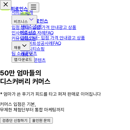
히로인스
서비스 소개
히로인스
비즈니스
서비스 소개
입점 안내
- 입점 가격 안내
광고 상품
비즈니스
인사이트
성공 사례
FAQ
입점 안내
- 입점 가격 안내
광고 상품
커뮤니티
쇼핑
인사이트
성공사례
FAQ
채용
커뮤니티
쇼핑
팀 소개
콘텐츠
채용
앱 다운로드
팀 소개
콘텐츠
50만 엄마들의
디스커버리 커머스
* 엄마가 쓴 후기가 피드를 타고 퍼져 판매로 이어집니다
커머스 입점은 기본,
무제한 체험단부터 통합 마케팅까지
검증단 신청하기
올인원 문의