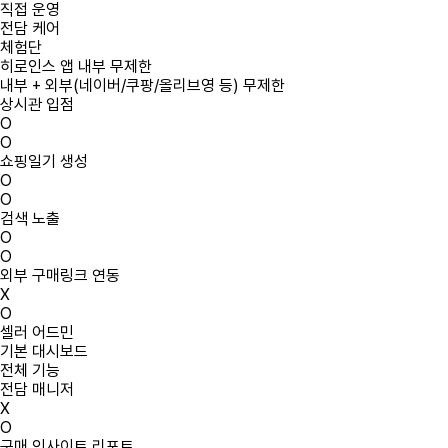
직접 운영
전담 케어
체험단
히로인스 앱 내부 무제한
내부 + 외부(네이버/쿠팡/올리브영 등) 무제한
상시관 입점
O
O
쇼핑일기 생성
O
O
검색 노출
O
O
외부 구매링크 연동
X
O
셀러 어드민
기본 대시보드
전체 기능
전담 매니저
X
O
구매 인사이트 리포트