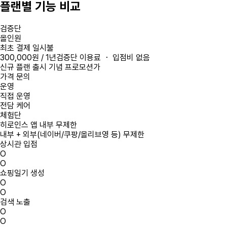
플랜별 기능 비교
검증단
올인원
최초 결제 일시불
300,000원 / 1년
검증단 이용료 ・ 입점비 없음
신규 플랜 출시 기념 프로모션가
가격 문의
운영
직접 운영
전담 케어
체험단
히로인스 앱 내부 무제한
내부 + 외부(네이버/쿠팡/올리브영 등) 무제한
상시관 입점
O
O
쇼핑일기 생성
O
O
검색 노출
O
O