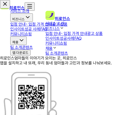
히로인스
서비스 소개
히로인스
비즈니스
서비스 소개
입점 안내
- 입점 가격 안내
광고 상품
비즈니스
인사이트
성공 사례
FAQ
입점 안내
- 입점 가격 안내
광고 상품
커뮤니티
쇼핑
인사이트
성공사례
FAQ
채용
커뮤니티
쇼핑
팀 소개
콘텐츠
채용
앱 다운로드
팀 소개
콘텐츠
히로인스
엄마들의 이야기가 모이는 곳, 히로인스
앱을 설치하고 내 또래, 우리 동네 엄마들과 고민과 정보를 나눠보세요.