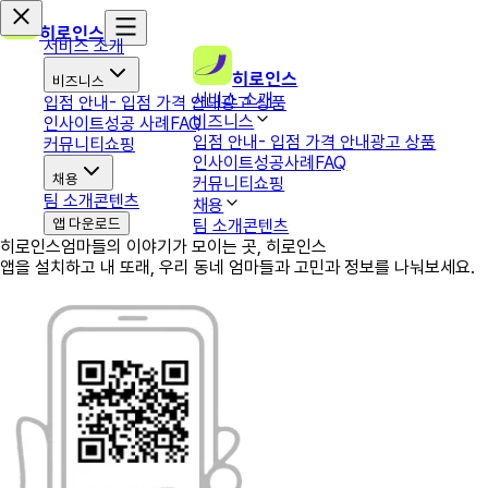
히로인스
서비스 소개
히로인스
비즈니스
서비스 소개
입점 안내
- 입점 가격 안내
광고 상품
비즈니스
인사이트
성공 사례
FAQ
입점 안내
- 입점 가격 안내
광고 상품
커뮤니티
쇼핑
인사이트
성공사례
FAQ
채용
커뮤니티
쇼핑
팀 소개
콘텐츠
채용
앱 다운로드
팀 소개
콘텐츠
히로인스
엄마들의 이야기가 모이는 곳, 히로인스
앱을 설치하고 내 또래, 우리 동네 엄마들과 고민과 정보를 나눠보세요.