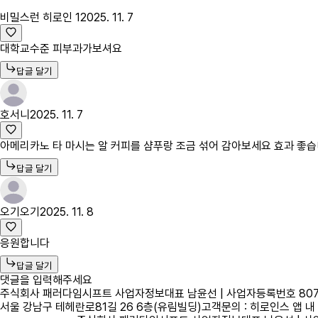
비밀스런 히로인 1
2025. 11. 7
대학교수준 피부과가보셔요
답글 달기
호서니
2025. 11. 7
아메리카노 타 마시는 알 커피를 샴푸랑 조금 섞어 감아보세요 효과 좋
답글 달기
오기오기
2025. 11. 8
응원합니다
답글 달기
댓글을 입력해주세요
주식회사 패러다임시프트 사업자정보
대표 남윤선 | 사업자등록번호 807-
서울 강남구 테헤란로81길 26 6층(유림빌딩)
고객문의 : 히로인스 앱 