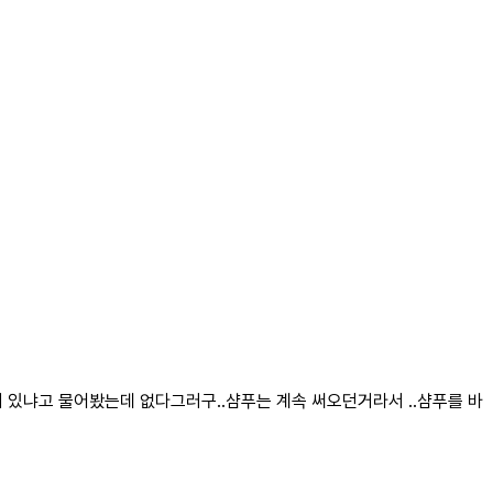
있냐고 물어봤는데 없다그러구..샴푸는 계속 써오던거라서 ..샴푸를 바