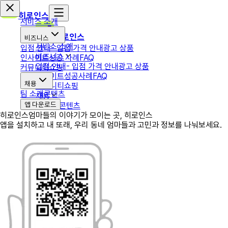
히로인스
서비스 소개
히로인스
비즈니스
서비스 소개
입점 안내
- 입점 가격 안내
광고 상품
비즈니스
인사이트
성공 사례
FAQ
입점 안내
- 입점 가격 안내
광고 상품
커뮤니티
쇼핑
인사이트
성공사례
FAQ
채용
커뮤니티
쇼핑
팀 소개
콘텐츠
채용
앱 다운로드
팀 소개
콘텐츠
히로인스
엄마들의 이야기가 모이는 곳, 히로인스
앱을 설치하고 내 또래, 우리 동네 엄마들과 고민과 정보를 나눠보세요.