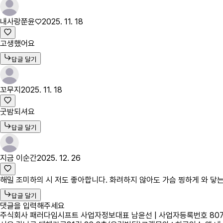
내사랑쭌윤♡
2025. 11. 18
고생했어요
답글 달기
꼬무지
2025. 11. 18
굿밤되셔요
답글 달기
지금 이순간
2025. 12. 26
해밀 조미하의 시 저도 좋아합니다. 화려하지 않아도 가슴 찡하게 와 닿는
답글 달기
댓글을 입력해주세요
주식회사 패러다임시프트 사업자정보
대표 남윤선 | 사업자등록번호 807-