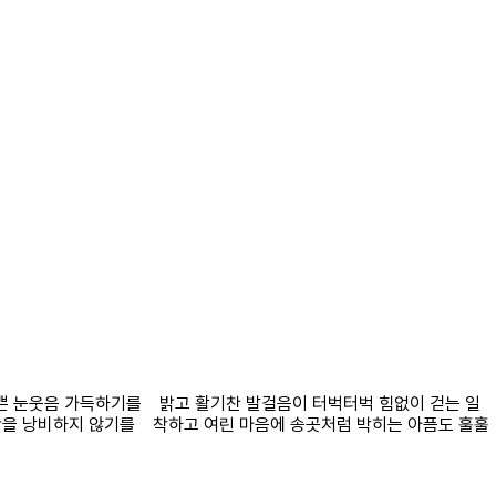
 예쁜 눈웃음 가득하기를 밝고 활기찬 발걸음이 터벅터벅 힘없이 걷는 일
간을 낭비하지 않기를 착하고 여린 마음에 송곳처럼 박히는 아픔도 훌훌