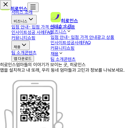
히로인스
서비스 소개
히로인스
비즈니스
서비스 소개
입점 안내
- 입점 가격 안내
광고 상품
비즈니스
인사이트
성공 사례
FAQ
입점 안내
- 입점 가격 안내
광고 상품
커뮤니티
쇼핑
인사이트
성공사례
FAQ
채용
커뮤니티
쇼핑
팀 소개
콘텐츠
채용
앱 다운로드
팀 소개
콘텐츠
히로인스
엄마들의 이야기가 모이는 곳, 히로인스
앱을 설치하고 내 또래, 우리 동네 엄마들과 고민과 정보를 나눠보세요.