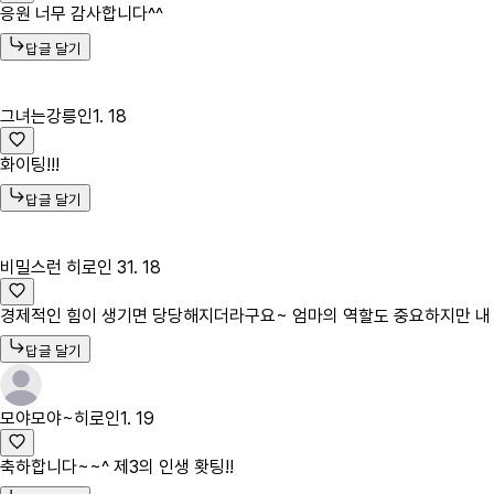
응원 너무 감사합니다^^
답글 달기
그녀는강릉인
1. 18
화이팅!!!
답글 달기
비밀스런 히로인 3
1. 18
경제적인 힘이 생기면 당당해지더라구요~ 엄마의 역할도 중요하지만 내 이
답글 달기
모야모야~히로인
1. 19
축하합니다~~^ 제3의 인생 홧팅!!