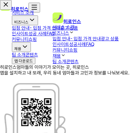
히로인스
서비스 소개
히로인스
비즈니스
서비스 소개
입점 안내
- 입점 가격 안내
광고 상품
비즈니스
인사이트
성공 사례
FAQ
입점 안내
- 입점 가격 안내
광고 상품
커뮤니티
쇼핑
인사이트
성공사례
FAQ
채용
커뮤니티
쇼핑
팀 소개
콘텐츠
채용
앱 다운로드
팀 소개
콘텐츠
히로인스
엄마들의 이야기가 모이는 곳, 히로인스
앱을 설치하고 내 또래, 우리 동네 엄마들과 고민과 정보를 나눠보세요.