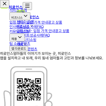
히로인스
서비스 소개
히로인스
비즈니스
서비스 소개
입점 안내
- 입점 가격 안내
광고 상품
비즈니스
인사이트
성공 사례
FAQ
입점 안내
- 입점 가격 안내
광고 상품
커뮤니티
쇼핑
인사이트
성공사례
FAQ
채용
커뮤니티
쇼핑
팀 소개
콘텐츠
채용
앱 다운로드
팀 소개
콘텐츠
히로인스
엄마들의 이야기가 모이는 곳, 히로인스
앱을 설치하고 내 또래, 우리 동네 엄마들과 고민과 정보를 나눠보세요.