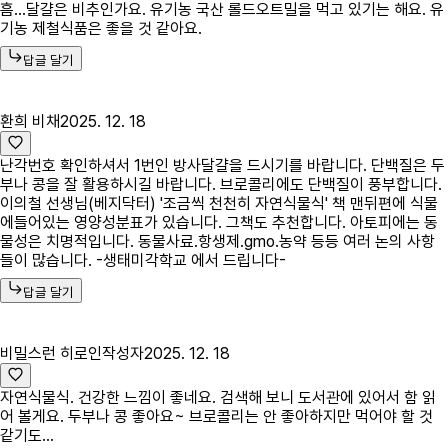
흠...달걀은 비추인가요. 유기농 국산 롤드오트밀을 먹고 있기는 해요. 유
기농 제철식품은 좋을 것 같아요.
답글 달기
환희 비채
2025. 12. 18
난각번호 확인하셔서 1번인 방사달걀을 드시기를 바랍니다. 단백질은 두
부나 콩을 잘 활용하시길 바랍니다. 브로콜리에도 단백질이 풍부합니다.
이의철 선생님(베지닥터) '조금씩 천천히 자연식물식' 책 맨뒤편에 식물
에들어있는 영양성분표가 있습니다. 그책도 추천합니다. 아토피에는 동
물성은 치명적입니다. 동물사료.항생제.gmo.농약 등등 여러 논의 사항
들이 많습니다. -생태미각학교 에서 드립니다-
답글 달기
비밀스런 히로인
작성자
2025. 12. 18
자연식물식. 건강한 느낌이 좋네요. 검색해 보니 도서관에 있어서 함 읽
어 볼게요. 두부나 콩 좋아요~ 브로콜리는 안 좋아하지만 먹어야 할 것
같기도...