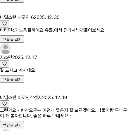
비밀스런 히로인 6
2025. 12. 30
비타민c가도움될꺼예요 유튭.에서 진약사님꺼들어보세요
답글 달기
자스민
2025. 12. 17
잘 드시고 계시네요
답글 달기
비밀스런 히로인
작성자
2025. 12. 18
그런가요~ 반찬으로는 어떤게 좋은지 잘 모르겠어요. 나물이랑 두부구
이 해 볼까합니다. 좋은 하루 보내세요 ~
답글 달기