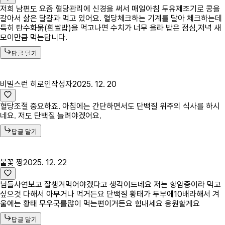
저희 남편도 요즘 혈당관리에 신경을 써서 매일아침 두유제조기로 콩을
갈아서 삶은 달걀과 먹고 있어요. 혈당체크하는 기계를 달아 체크하는데
특히 탄수화묽(흰쌀밥)을 먹고나면 수치가 너무 올라 밥은 점심,저녁 새
모이만큼 먹는답니다.
답글 달기
비밀스런 히로인
작성자
2025. 12. 20
혈당조절 중요하죠. 아침에는 간단하면서도 단백질 위주의 식사를 하시
네요. 저도 단백질 늘려야겠어요.
답글 달기
불꽃 짱
2025. 12. 22
님들사연보고 잘챙겨먹어야겠다고 생각이드네요 저는 항암중이라 먹고
싶으것 다해서 아무거나 먹거든요 단백질 황태가 두부에10배라해서 겨
울에는 황태 무우국를많이 먹는편이거든요 힘내세요 응원할게요
답글 달기