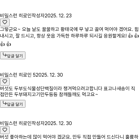
비밀스런 히로인
작성자
2025. 12. 23
그렇군요~ 오늘 날도 꿀꿀하고 황태국에 무 넣고 끓여 먹어야 겠어요. 힘
내시고, 잘 드시고, 항상 웃음 가득한 하루하루 되시길 응원할게요! 👍 👍
👍 👍
답글 달기
비밀스런 히로인 5
2025. 12. 30
버섯도 두부도식물성단백질이라 챙겨먹으려고합니다 표고나새송이 직
접만든 두부돼지고기만두등등 참깨들깨도 먹고요~
답글 달기
비밀스런 히로인
작성자
2025. 12. 30
버섯 좋아하는데 많이 먹어야 겠군요. 만두 직접 만들어 드신다니 훌륭하