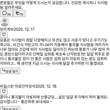
른분들은 무엇을 어떻게 드시는지 궁금합니다. 건강한 레시피나 식사법
등 알려주세요.
38
15
보리계모
2025. 12. 17
요즘은 식사법이 정말 다양해지고 의견도 많고 서로가 맞다고 우기기도
하고요.. 비건식 저탄고지 카니보어 지중해식 통곡물 식사등등 여러가지
너무 많아요 건강에 따라 식사법도 달라지긴 하는데 종류가 너무 많아 저
도 혼란스럽더라구요 단백질 섭취중 목초육 난각번호1번 달걀 위주로 콩
이나 통곡물은 장이 안 좋은 사람은 섭취 금지 아토피 있는 분도 섭취하
지마라고.. 제 생각엔 지금 드시는 식시에 달걀 추가하면 더 좋겠네요
답글 달기
비밀스런 히로인
작성자
2025. 12. 18
콩이나 통곡물이 아토피에 안좋군요... 삶은 달걀 추가해서 먹어 볼게요.
감사합니다~ 좋은하루 보내세요~
답글 달기