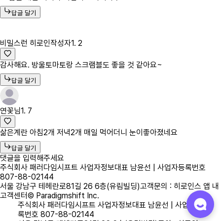
답글 달기
비밀스런 히로인
작성자
1. 2
감사해요. 방울토마토랑 스크램블도 좋을 것 같아요~
답글 달기
연꽃님
1. 7
삶은계란 아침2개 저녁2개 매일 먹어더니 눈이좋아졌네요
답글 달기
댓글을 입력해주세요
주식회사 패러다임시프트 사업자정보
대표 남윤선 | 사업자등록번호
807-88-02144
서울 강남구 테헤란로81길 26 6층(유림빌딩)
고객문의 : 히로인스 앱 내
고객센터
© Paradigmshift Inc.
주식회사 패러다임시프트 사업자정보
대표 남윤선 | 사업자등
록번호 807-88-02144