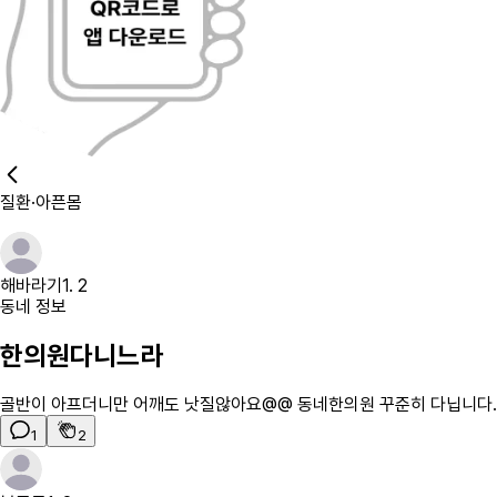
질환·아픈몸
해바라기
1. 2
동네 정보
한의원다니느라
골반이 아프더니만 어깨도 낫질않아요@@ 동네한의원 꾸준히 다닙니다
1
2