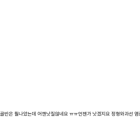
.골반은 훨나았는데 어깬낫질않네요 ㅠㅠ언젠가 낫겠지요 정형와과선 염