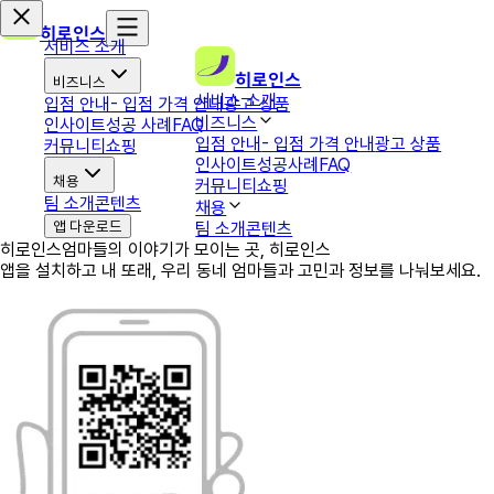
히로인스
서비스 소개
히로인스
비즈니스
서비스 소개
입점 안내
- 입점 가격 안내
광고 상품
비즈니스
인사이트
성공 사례
FAQ
입점 안내
- 입점 가격 안내
광고 상품
커뮤니티
쇼핑
인사이트
성공사례
FAQ
채용
커뮤니티
쇼핑
팀 소개
콘텐츠
채용
앱 다운로드
팀 소개
콘텐츠
히로인스
엄마들의 이야기가 모이는 곳, 히로인스
앱을 설치하고 내 또래, 우리 동네 엄마들과 고민과 정보를 나눠보세요.