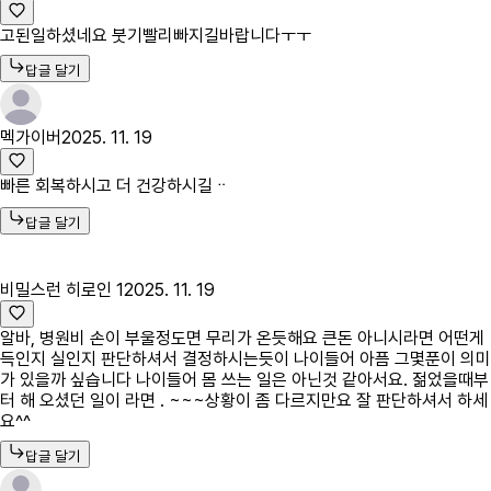
고된일하셨네요 붓기빨리빠지길바랍니다ㅜㅜ
답글 달기
멕가이버
2025. 11. 19
빠른 회복하시고 더 건강하시길ᆢ
답글 달기
비밀스런 히로인 1
2025. 11. 19
알바, 병원비 손이 부울정도면 무리가 온듯해요 큰돈 아니시라면 어떤게
득인지 실인지 판단하셔서 결정하시는듯이 나이들어 아픔 그몇푼이 의미
가 있을까 싶습니다 나이들어 몸 쓰는 일은 아닌것 같아서요. 젊었을때부
터 해 오셨던 일이 라면 . ~~~상황이 좀 다르지만요 잘 판단하셔서 하세
요^^
답글 달기