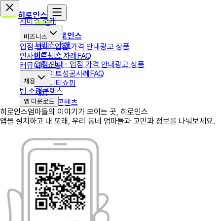
히로인스
서비스 소개
히로인스
비즈니스
서비스 소개
입점 안내
- 입점 가격 안내
광고 상품
비즈니스
인사이트
성공 사례
FAQ
입점 안내
- 입점 가격 안내
광고 상품
커뮤니티
쇼핑
인사이트
성공사례
FAQ
채용
커뮤니티
쇼핑
팀 소개
콘텐츠
채용
앱 다운로드
팀 소개
콘텐츠
히로인스
엄마들의 이야기가 모이는 곳, 히로인스
앱을 설치하고 내 또래, 우리 동네 엄마들과 고민과 정보를 나눠보세요.