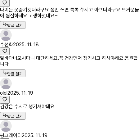
나이는 못숨기겟더라구요 쫌만 쓰면 콕콕 쑤시고 아프더라구요 뜨거운물
에 찜질하세요 고생하셧네요~
답글 달기
수선화
2025. 11. 18
알바다녀오시다니 대단하세요.꼭 건강먼저 챙기시고 하셔야해요.응원합
니다
답글 달기
olol
2025. 11. 19
건강은 수시로 챙기셔야돼요
답글 달기
핑크레이디
2025. 11. 19