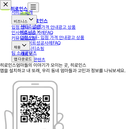
히로인스
서비스 소개
히로인스
비즈니스
서비스 소개
입점 안내
- 입점 가격 안내
광고 상품
비즈니스
인사이트
성공 사례
FAQ
입점 안내
- 입점 가격 안내
광고 상품
커뮤니티
쇼핑
인사이트
성공사례
FAQ
채용
커뮤니티
쇼핑
팀 소개
콘텐츠
채용
앱 다운로드
팀 소개
콘텐츠
히로인스
엄마들의 이야기가 모이는 곳, 히로인스
앱을 설치하고 내 또래, 우리 동네 엄마들과 고민과 정보를 나눠보세요.