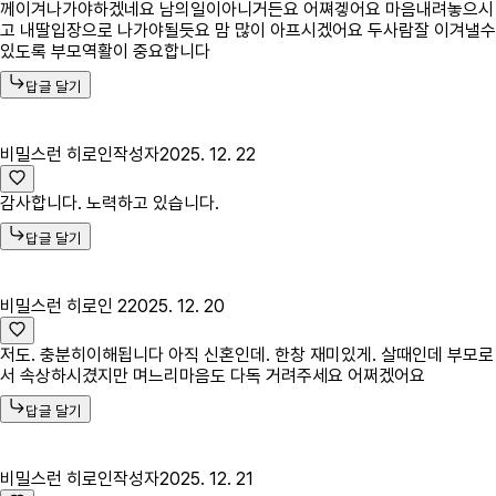
께이겨나가야하겠네요 남의일이아니거든요 어쪄겧어요 마음내려놓으시
고 내딸입장으로 나가야될듯요 맘 많이 아프시겠어요 두사람잘 이겨낼수
있도록 부모역활이 중요합니다
답글 달기
비밀스런 히로인
작성자
2025. 12. 22
감사합니다. 노력하고 있습니다.
답글 달기
비밀스런 히로인 2
2025. 12. 20
저도. 충분히이해됩니다 아직 신혼인데. 한창 재미있게. 살때인데 부모로
서 속상하시겼지만 며느리마음도 다독 거려주세요 어쩌겠어요
답글 달기
비밀스런 히로인
작성자
2025. 12. 21