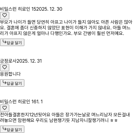
비밀스런 히로인 15
2025. 12. 30
부모가 나이가 들면 당연히 아프고 나이가 들지 않아도 아픈 사람은 많아
요. 결혼에 좀더 신중하지 않았단 표현이 이해가 가지 않네요. 아들 며느
리가 아프지 않은게 얼마나 다행인가요. 부모 간병이 훨씬 먼저예요.
답글 달기
긍정로사
2025. 12. 31
응원합니다
답글 달기
비밀스런 히로인 16
1. 1
전아들결혼한지12년됫어요 아들은 장가가는날로 며느리남자 모든걸내
려놓으면 맘편해요 우리도 남편챙기듯 지남자니잘챙기려니 ㅎㅎ
답글 달기