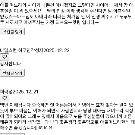
아들 며느리의 사이가 나쁜건 아니겠지요 그렇다면 시어머니 께서 맘 아
프실일 이 뭐 있으세요ㅡ 딸의 입장 이라 생각해 주신다면 맘 아프실일
없겠죠ㅡ아드님도 아내따라 더러는 처가집 일 에 신경 써주시고 두루두
루 서로서로 아껴주시는 가정 되셔요ㅡ홧팅 입니다ㅡ
답글 달기
비밀스런 히로인
작성자
2025. 12. 22
감사합니다
답글 달기
희락성
2025. 12. 21
백번 이해됩니다 오죽하면 옛 어른들께서 긴병에는 효자 없다는 말이 있
듯이 부모 마음은 이해가 되면서 사람인지라 당장 내아들 내며느리 걱정
이 많이되어요 그래도 옆에서 마음으로 도움 주신분들이 있으니까 빠른
쾌유가 되리라 생각합니다 부디 좋은생각 좋은맘으로 아들며느리한테 대
해주면 좋겠습니다!!!🫶🫶🫶