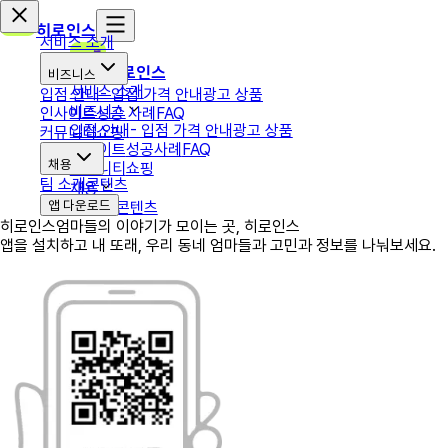
히로인스
서비스 소개
히로인스
비즈니스
서비스 소개
입점 안내
- 입점 가격 안내
광고 상품
비즈니스
인사이트
성공 사례
FAQ
입점 안내
- 입점 가격 안내
광고 상품
커뮤니티
쇼핑
인사이트
성공사례
FAQ
채용
커뮤니티
쇼핑
팀 소개
콘텐츠
채용
앱 다운로드
팀 소개
콘텐츠
히로인스
엄마들의 이야기가 모이는 곳, 히로인스
앱을 설치하고 내 또래, 우리 동네 엄마들과 고민과 정보를 나눠보세요.