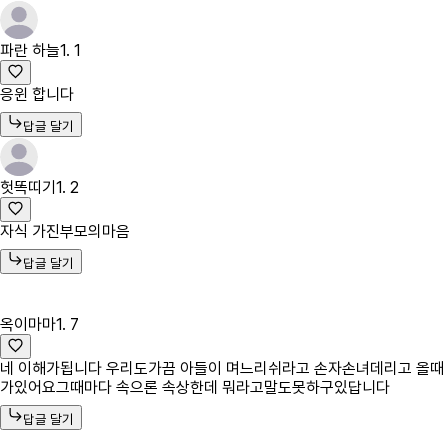
파란 하늘
1. 1
응윈 합니다
답글 달기
헛똑띠기
1. 2
자식 가진부모의마음
답글 달기
옥이마마
1. 7
네 이해가됩니다 우리도가끔 아들이 며느리쉬라고 손자손녀데리고 올때
가있어요그때마다 속으론 속상한데 뭐라고말도못하구있답니다
답글 달기