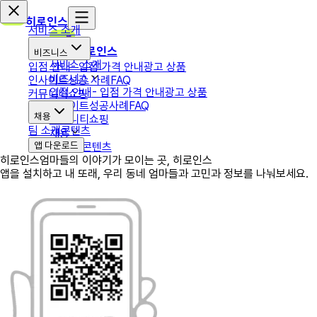
히로인스
서비스 소개
히로인스
비즈니스
서비스 소개
입점 안내
- 입점 가격 안내
광고 상품
비즈니스
인사이트
성공 사례
FAQ
입점 안내
- 입점 가격 안내
광고 상품
커뮤니티
쇼핑
인사이트
성공사례
FAQ
채용
커뮤니티
쇼핑
팀 소개
콘텐츠
채용
앱 다운로드
팀 소개
콘텐츠
히로인스
엄마들의 이야기가 모이는 곳, 히로인스
앱을 설치하고 내 또래, 우리 동네 엄마들과 고민과 정보를 나눠보세요.