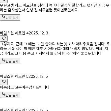
우린고생 하고 어르신들 칭찬에 녹아더 열심히 잘할려고 햇지만 지금 우
리는 혼자살면서 인생 길 허무할뿐 뜻이별로없네요
답글 달기
비밀스런 히로인 4
2025. 12. 3
그렇지요. 근데 그 때는 그 말 한마디 하는것 조차 어려우셨을 겁니다. 우
리들 시집 살이 할 때만 해도 시아버님과 대화가 쉽지 않았으니까요. 지
금이라도 그 마음 품고 사시면서 늘 감사한 생각하면 좋을듯합니다
답글 달기
비밀스런 히로인 5
2025. 12. 5
아름답고 고은마음감사드립니다
답글 달기
비밀스런 히로인 5
2025. 12. 5