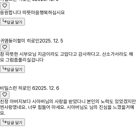
응원합니다 따뜻마음행복하십시요
답글 달기
귀염둥이할미 히로인
2025. 12. 5
참 따뜻한 시부모님 지금이라도 고맙다고 감사하다고. 산소가서라도 해
요 그럼좀풀리실겁니다
답글 달기
비밀스런 히로인 6
2025. 12. 6
친정 아버지보다 시아버님의 사랑을 받았다니 본인의 노력도 있었겠지만
찐사랑였네요. 너무 힘들어 마세요. 시아버님도 님의 진심을 느꼈을거예
요.
답글 달기