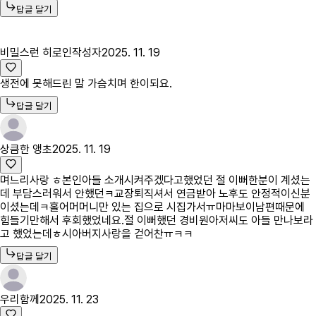
답글 달기
비밀스런 히로인
작성자
2025. 11. 19
생전에 못해드린 말 가슴치며 한이되요.
답글 달기
상큼한 앵초
2025. 11. 19
며느리사랑 ㅎ본인아들 소개시켜주겠다고했었던 절 이뻐한분이 계셨는
데 부담스러워서 안했던ㅋ교장퇴직셔서 연금받아 노후도 안정적이신분
이셨는데ㅋ홀어머머니만 있는 집으로 시집가서ㅠ마마보이남편때문에
힘들기만해서 후회했었네요.절 이뻐했던 경비원아저씨도 아들 만나보라
고 했었는데ㅎ시아버지사랑을 걷어찬ㅠㅋㅋ
답글 달기
우리함께
2025. 11. 23