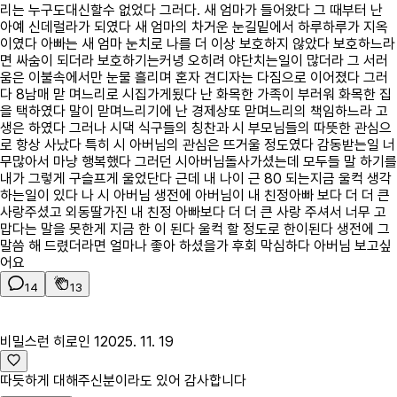
리는 누구도대신할수 없었다 그러다. 새 엄마가 들어왔다 그 때부터 난
아예 신데럴라가 되였다 새 엄마의 차거운 눈길밑에서 하루하루가 지옥
이였다 아빠는 새 엄마 눈치로 나를 더 이상 보호하지 않았다 보호하느라
면 싸숨이 되더라 보호하기는커녕 오히려 야단치는일이 많더라 그 서러
움은 이불속에서만 눈물 흘리며 혼자 견디자는 다짐으로 이어졌다 그러
다 8남매 맏 며느리로 시집가게됬다 난 화목한 가족이 부러워 화목한 집
을 택하였다 말이 맏며느리기에 난 경제상또 맏며느리의 책임하느라 고
생은 하였다 그러나 시댁 식구들의 칭찬과 시 부모님들의 따뜻한 관심으
로 항상 사났다 특히 시 아버님의 관심은 뜨거울 정도였다 감동받는일 너
무많아서 마냥 행복했다 그러던 시아버님돌사가셨는데 모두들 말 하기를
내가 그렇게 구슬프게 울었단다 근데 내 나이 근 80 되는지금 울컥 생각
하는일이 있다 나 시 아버님 생전에 아버님이 내 친정아빠 보다 더 더 큰
사랑주셨고 외동딸가진 내 친정 아빠보다 더 더 큰 사랑 주셔서 너무 고
맙다는 말을 못한게 지금 한 이 된다 울컥 할 정도로 한이된다 생전에 그
말씀 해 드렸더라면 얼마나 좋아 하셨을가 후회 막심하다 아버님 보고싶
어요
14
13
비밀스런 히로인 1
2025. 11. 19
따듯하게 대해주신분이라도 있어 감사합니다