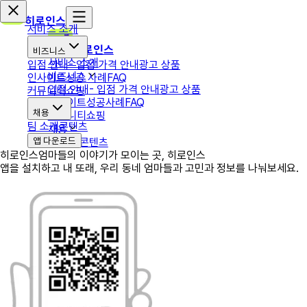
히로인스
서비스 소개
히로인스
비즈니스
서비스 소개
입점 안내
- 입점 가격 안내
광고 상품
비즈니스
인사이트
성공 사례
FAQ
입점 안내
- 입점 가격 안내
광고 상품
커뮤니티
쇼핑
인사이트
성공사례
FAQ
채용
커뮤니티
쇼핑
팀 소개
콘텐츠
채용
앱 다운로드
팀 소개
콘텐츠
히로인스
엄마들의 이야기가 모이는 곳, 히로인스
앱을 설치하고 내 또래, 우리 동네 엄마들과 고민과 정보를 나눠보세요.